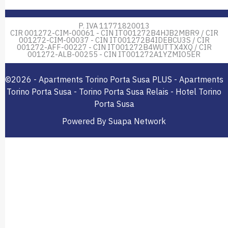
P. IVA 11771820013
CIR 001272-CIM-00061 - CIN IT001272B4HJB2MBR9 / CIR
001272-CIM-00037 - CIN IT001272B4IDEBCU3S / CIR
001272-AFF-00227 - CIN IT001272B4WUTTX4XQ / CIR
001272-ALB-00255 - CIN IT001272A1YZMIO5ER
©2026 - Apartments Torino Porta Susa PLUS - Apartments
Torino Porta Susa - Torino Porta Susa Relais - Hotel Torino
Porta Susa
Powered By Suapa Network