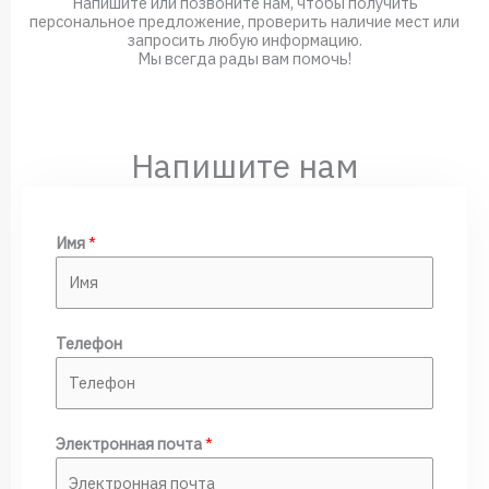
Напишите или позвоните нам, чтобы получить
персональное предложение, проверить наличие мест или
запросить любую информацию.
Мы всегда рады вам помочь!
Напишите нам
Имя
*
Телефон
Э
Электронная почта
*
л
е